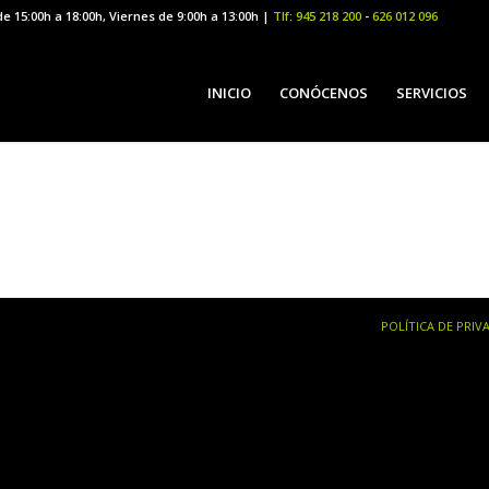
de 15:00h a 18:00h, Viernes de 9:00h a 13:00h |
Tlf: 945 218 200
-
626 012 096
INICIO
CONÓCENOS
SERVICIOS
POLÍTICA DE PRIV